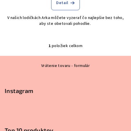
Detail
V našich lodičkách Arka môžete vyzerať čo najlepšie bez toho,
aby ste obetovali pohodlie.
1
položiek celkom
O
v
Z
l
Vrátenie tovaru - formulár
á
á
p
d
a
ä
c
Instagram
t
i
i
e
e
p
r
v
k
Top 10 produktov