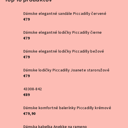
y
v
Dámske elegantné sandále Piccadilly červené
ý
€79
p
i
Dámske elegantné lodičky Piccadilly čierne
s
€79
u
Dámske elegantné lodičky Piccadilly bežové
€79
Dámske lodičky Piccadilly Joanete staroružové
€79
43308-842
€89
Dámske komfortné balerínky Piccadilly krémové
€79,90
Dámska kabelka Anekke na rameno