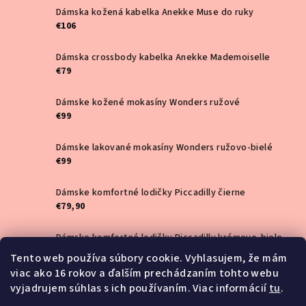
Dámska kožená kabelka Anekke Muse do ruky
€106
Dámska crossbody kabelka Anekke Mademoiselle
€79
Dámske kožené mokasíny Wonders ružové
€99
Dámske lakované mokasíny Wonders ružovo-bielé
€99
Dámske komfortné lodičky Piccadilly čierne
€79,90
Dámske komfortné lodičky Piccadilly krémovo-biele
€79,90
Tento web používa súbory cookie. Vyhlasujem, že mám
viac ako 16 rokov a ďalším prechádzaním tohto webu
Piccadilly lodičky 110164-18 black
vyjadrujem súhlas s ich používaním. Viac informácií
tu
.
€62