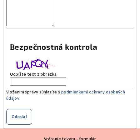
Bezpečnostná kontrola
Odpíšte text z obrázka
Vložením správy súhlasíte s
podmienkami ochrany osobných
údajov
Odoslať
Z
Vrátenie tovaru - formulár