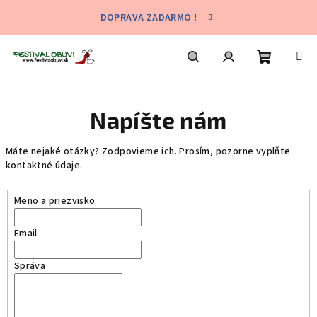
Prejsť
DOPRAVA ZADARMO !
na
obsah
Nákupn
Hľadať
Prihlásenie
Napíšte nám
košík
Máte nejaké otázky? Zodpovieme ich. Prosím, pozorne vyplňte
kontaktné údaje.
Meno a priezvisko
Email
Správa