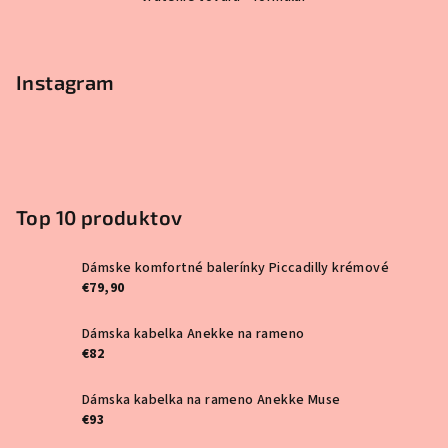
á
p
ä
Instagram
t
i
e
Top 10 produktov
Dámske komfortné balerínky Piccadilly krémové
€79,90
Dámska kabelka Anekke na rameno
€82
Dámska kabelka na rameno Anekke Muse
€93