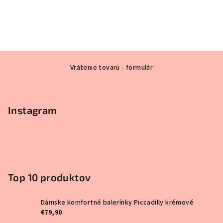
p
r
á
Z
v
Vrátenie tovaru - formulár
á
p
e
ä
z
Instagram
t
a
i
e
č
a
Top 10 produktov
l
,
Dámske komfortné balerínky Piccadilly krémové
€79,90
p