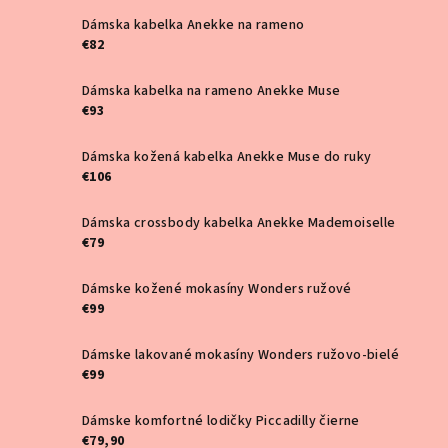
r
Dámska kabelka Anekke na rameno
€82
e
Dámska kabelka na rameno Anekke Muse
z
€93
r
Dámska kožená kabelka Anekke Muse do ruky
i
€106
t
Dámska crossbody kabelka Anekke Mademoiselle
€79
e
Dámske kožené mokasíny Wonders ružové
s
€99
i
Dámske lakované mokasíny Wonders ružovo-bielé
n
€99
a
Dámske komfortné lodičky Piccadilly čierne
€79,90