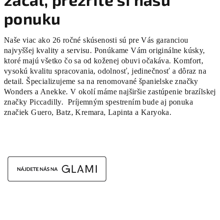
t
ponuku
i
Naše viac ako 26 ročné skúsenosti sú pre Vás garanciou
v
najvyššej kvality a servisu. Ponúkame Vám originálne kúsky,
a
ktoré majú všetko čo sa od koženej obuvi očakáva. Komfort,
vysokú kvalitu spracovania, odolnosť, jedinečnosť a dôraz na
l
detail. Špecializujeme sa na renomované španielske značky
Wonders a Anekke. V okolí máme najširšie zastúpenie brazílskej
o
značky Piccadilly. Príjemným spestrením bude aj ponuka
značiek Guero, Batz, Kremara, Lapinta a Karyoka.
b
u
v
i
s
a