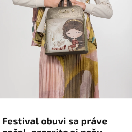
F
e
Festival obuvi sa práve
s
začal, prezrite si našu