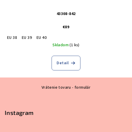
43308-842
€89
EU 38
EU 39
EU 40
Skladom
(1 ks)
Detail
Z
Vrátenie tovaru - formulár
á
p
ä
Instagram
t
i
e