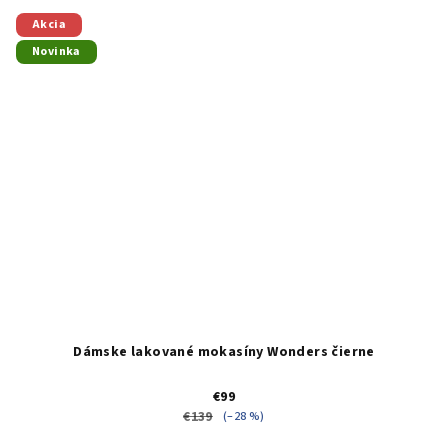
Akcia
Novinka
Dámske lakované mokasíny Wonders čierne
€99
€139
(–28 %)