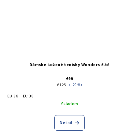
Dámske kožené tenisky Wonders žlté
€99
€125
(–20 %)
EU 36
EU 38
Skladom
Detail