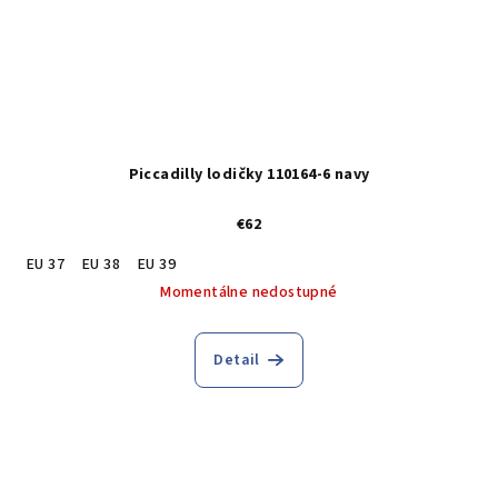
Piccadilly lodičky 110164-6 navy
€62
EU 37
EU 38
EU 39
Momentálne nedostupné
Detail