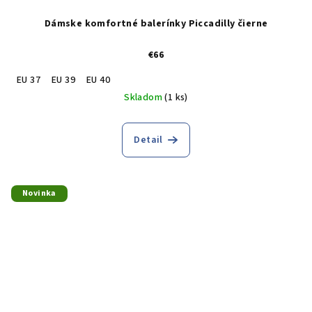
Dámske komfortné balerínky Piccadilly čierne
€66
EU 37
EU 39
EU 40
Skladom
(1 ks)
Detail
Novinka