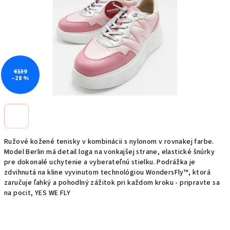
€139
–28 %
Ružové kožené tenisky v kombinácii s nylonom v rovnakej farbe.
Model Berlin má detail loga na vonkajšej strane, elastické šnúrky
pre dokonalé uchytenie a vyberateľnú stielku. Podrážka je
zdvihnutá na kline vyvinutom technológiou WondersFly™, ktorá
zaručuje ľahký a pohodlný zážitok pri každom kroku - pripravte sa
na pocit, YES WE FLY