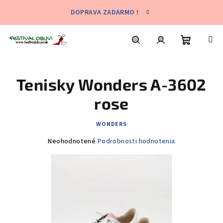
Prejsť
DOPRAVA ZADARMO !
na
obsah
Nákupn
Hľadať
Prihlásenie
Tenisky Wonders A-3602
košík
rose
WONDERS
Priemerné
Neohodnotené
Podrobnosti hodnotenia
hodnotenie
produktu
je
0,0
z
5
hviezdičiek.