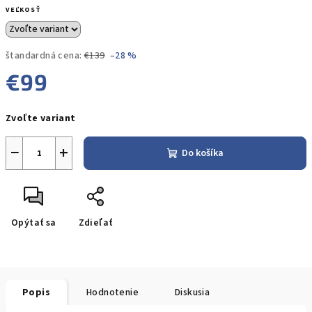
VEĽKOSŤ
štandardná cena:
€139
–28 %
€99
Jednotková
Zvoľte variant
cena:
−
+
Do košíka
Opýtať sa
Zdieľať
Popis
Hodnotenie
Diskusia