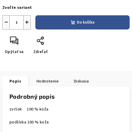
Jednotková
Zvoľte variant
cena:
−
+
Do košíka
Opýtať sa
Zdieľať
Popis
Hodnotenie
Diskusia
Podrobný popis
zvršok 100 % koža
podšívka 100 % koža