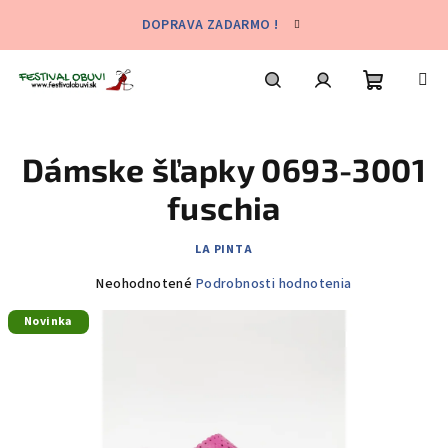
Prejsť
DOPRAVA ZADARMO !
na
obsah
Nákupn
Hľadať
Prihlásenie
Dámske šľapky 0693-3001
košík
fuschia
LA PINTA
Priemerné
Neohodnotené
Podrobnosti hodnotenia
hodnotenie
Novinka
produktu
je
0,0
z
5
hviezdičiek.