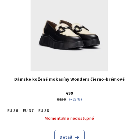
Dámske kožené mokasíny Wonders čierno-krémové
€99
€139
(–28 %)
EU 36
EU 37
EU 38
Momentálne nedostupné
Detail