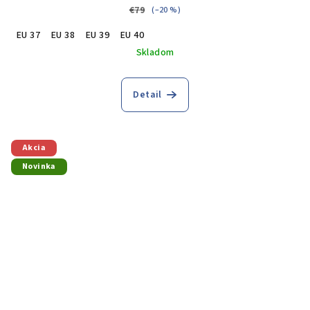
€79
(–20 %)
EU 37
EU 38
EU 39
EU 40
Skladom
Detail
Akcia
Novinka