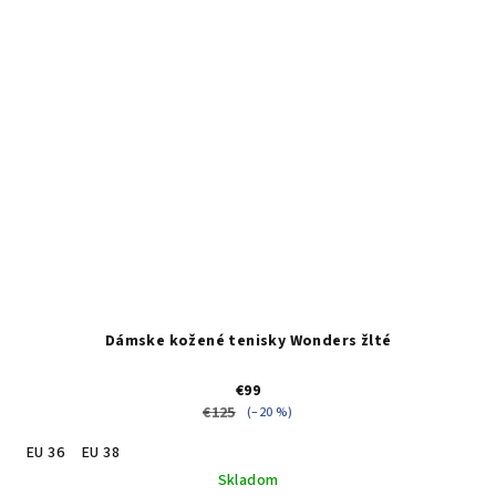
Dámske kožené tenisky Wonders žlté
€99
€125
(–20 %)
EU 36
EU 38
Skladom