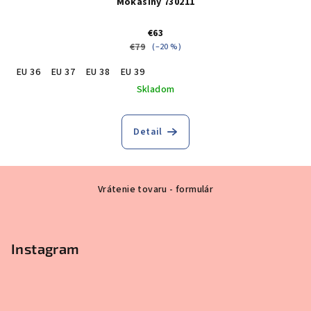
Mokasíny 730211
€63
€79
(–20 %)
EU 36
EU 37
EU 38
EU 39
Skladom
Detail
Z
Vrátenie tovaru - formulár
á
p
ä
Instagram
t
i
e