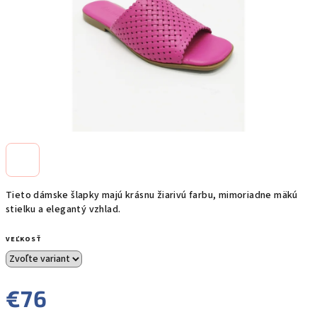
Tieto dámske šlapky majú krásnu žiarivú farbu, mimoriadne mäkú
stielku a elegantý vzhlad.
VEĽKOSŤ
€76