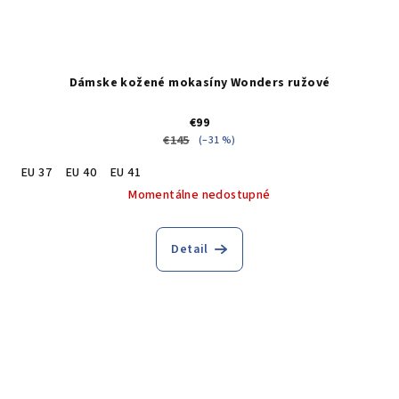
Dámske kožené mokasíny Wonders ružové
€99
€145
(–31 %)
EU 37
EU 40
EU 41
Momentálne nedostupné
Detail