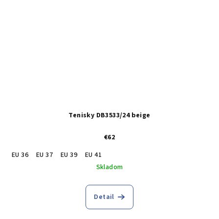
Tenisky DB3533/24 beige
€62
EU 36
EU 37
EU 39
EU 41
Skladom
Detail