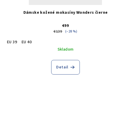
Dámske kožené mokasíny Wonders čierne
€99
€139
(–28 %)
EU 39
EU 40
Skladom
Detail